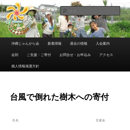
メ
東日本大震災で県内に避難・移住している人たちの交流組織です
イ
検
ン
索
コ
沖縄じゃんがら会
ン
テ
ン
メ
沖縄じゃんがら会
新着情報
過去の情報
入会案内
ツ
イ
へ
ン
会則
ご支援・ご寄付
お問合せ・お申込み
アクセス
移
メ
動
ニ
個人情報保護方針
ュ
ー
台風で倒れた樹木への寄付
氏名
支援金