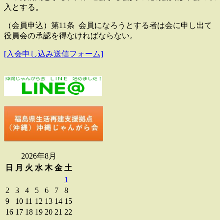
入とする。
（会員申込）第11条 会員になろうとする者は会に申し出て
役員会の承認を得なければならない。
[入会申し込み送信フォーム]
2026年8月
日
月
火
水
木
金
土
1
2
3
4
5
6
7
8
9
10
11
12
13
14
15
16
17
18
19
20
21
22