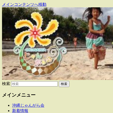
メインコンテンツへ移動
東日本大震災で県内に避難・移住してい
沖縄じゃんがら会
る人たちの交流組織です
検索
メインメニュー
沖縄じゃんがら会
新着情報