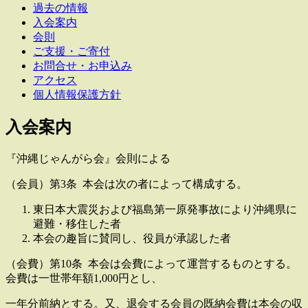
過去の情報
入会案内
会則
ご支援・ご寄付
お問合せ・お申込み
アクセス
個人情報保護方針
入会案内
『沖縄じゃんがら会』会則による
（会員）第3条 本会は次の者によって構成する。
東日本大震災および福島第一原発事故により沖縄県に
避難・移住した者
本会の趣旨に賛同し、役員が承認した者
（会費）第10条 本会は会費によって運営するものとする。
会費は一世帯年額1,000円とし、
一年分前納とする。又、退会する会員の既納会費は本会の収