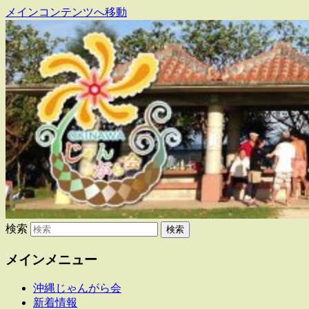
メインコンテンツへ移動
東日本大震災で県内に避難・移住してい
沖縄じゃんがら会
る人たちの交流組織です
検索
メインメニュー
沖縄じゃんがら会
新着情報