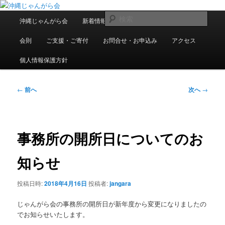
メ
東日本大震災で県内に避難・移住している人たちの交流組織です
イ
メ
検
沖縄じゃんがら会
新着情報
過去の情報
入会案内
ン
イ
索
コ
ン
沖縄じゃんがら会
会則
ご支援・ご寄付
お問合せ・お申込み
アクセス
ン
メ
テ
ニ
個人情報保護方針
ン
ュ
ツ
ー
投
へ
←
前へ
次へ
→
稿
移
ナ
動
ビ
ゲ
事務所の開所日についてのお
ー
シ
知らせ
ョ
ン
投稿日時:
2018年4月16日
投稿者:
jangara
じゃんがら会の事務所の開所日が新年度から変更になりましたの
でお知らせいたします。