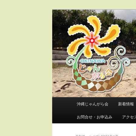
メ
サ
東日本大震災で県内に避難・移
イ
ブ
ン
コ
沖縄じゃんが
コ
ン
ン
テ
テ
ン
ン
ツ
ツ
へ
へ
移
移
動
動
メ
沖縄じゃんがら会
新着情報
イ
ン
お問合せ・お申込み
アクセ
メ
ニ