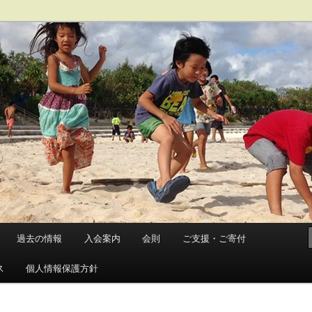
住している人たちの交流組織です
ら会
過去の情報
入会案内
会則
ご支援・ご寄付
ス
個人情報保護方針