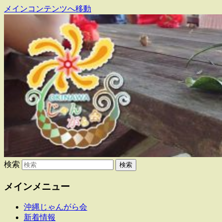
メインコンテンツへ移動
東日本大震災で県内に避難・移住してい
沖縄じゃんがら会
る人たちの交流組織です
検索
メインメニュー
沖縄じゃんがら会
新着情報