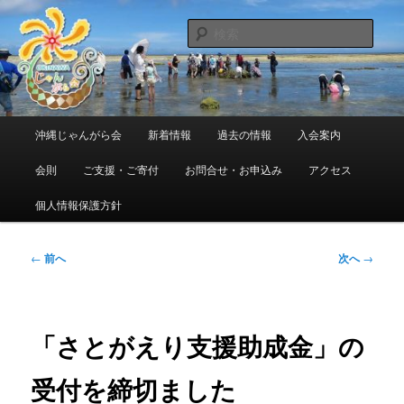
メ
東日本大震災で県内に避難・移住している人たちの交流組織です
イ
検
ン
索
コ
沖縄じゃんがら会
ン
テ
ン
メ
沖縄じゃんがら会
新着情報
過去の情報
入会案内
ツ
イ
へ
ン
会則
ご支援・ご寄付
お問合せ・お申込み
アクセス
移
メ
動
ニ
個人情報保護方針
ュ
ー
投
←
前へ
次へ
→
稿
ナ
ビ
ゲ
「さとがえり支援助成金」の
ー
シ
受付を締切ました
ョ