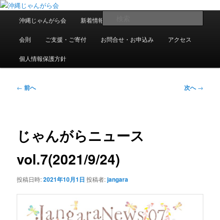
メ
東日本大震災で県内に避難・移住している人たちの交流組織です
イ
メ
検
沖縄じゃんがら会
新着情報
過去の情報
入会案内
ン
イ
索
コ
ン
沖縄じゃんがら会
会則
ご支援・ご寄付
お問合せ・お申込み
アクセス
ン
メ
テ
ニ
個人情報保護方針
ン
ュ
ツ
ー
投
へ
←
前へ
次へ
→
稿
移
ナ
動
ビ
ゲ
じゃんがらニュース
ー
シ
vol.7(2021/9/24)
ョ
ン
投稿日時:
2021年10月1日
投稿者:
jangara