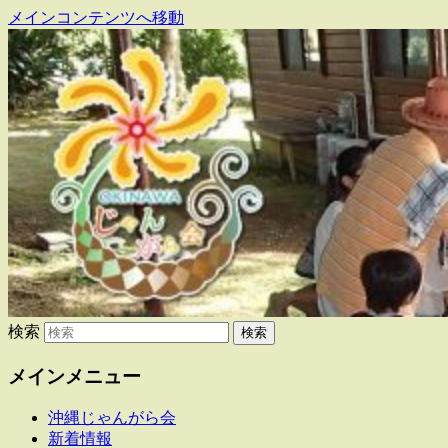
メインコンテンツへ移動
東日本大震災で県内に避難・移住してい
沖縄じゃんがら会
る人たちの交流組織です
検索
メインメニュー
沖縄じゃんがら会
新着情報