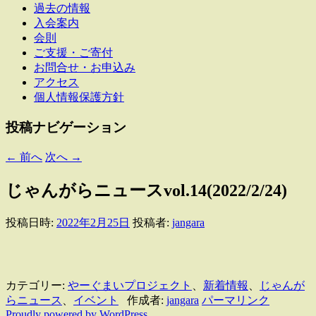
過去の情報
入会案内
会則
ご支援・ご寄付
お問合せ・お申込み
アクセス
個人情報保護方針
投稿ナビゲーション
←
前へ
次へ
→
じゃんがらニュースvol.14(2022/2/24)
投稿日時:
2022年2月25日
投稿者:
jangara
カテゴリー:
やーぐまいプロジェクト
、
新着情報
、
じゃんが
らニュース
、
イベント
作成者:
jangara
パーマリンク
Proudly powered by WordPress