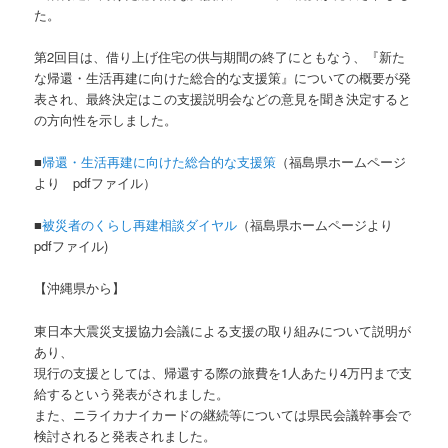
た。
第2回目は、借り上げ住宅の供与期間の終了にともなう、『新た
な帰還・生活再建に向けた総合的な支援策』についての概要が発
表され、最終決定はこの支援説明会などの意見を聞き決定すると
の方向性を示しました。
■
帰還・生活再建に向けた総合的な支援策
（福島県ホームページ
より pdfファイル）
■
被災者のくらし再建相談ダイヤル
（福島県ホームページより
pdfファイル)
【沖縄県から】
東日本大震災支援協力会議による支援の取り組みについて説明が
あり、
現行の支援としては、帰還する際の旅費を1人あたり4万円まで支
給するという発表がされました。
また、ニライカナイカードの継続等については県民会議幹事会で
検討されると発表されました。