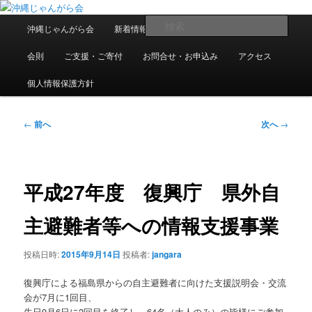
メ
東日本大震災で県内に避難・移住している人たちの交流組織です
イ
メ
検
沖縄じゃんがら会
新着情報
過去の情報
入会案内
ン
イ
索
コ
ン
沖縄じゃんがら会
会則
ご支援・ご寄付
お問合せ・お申込み
アクセス
ン
メ
テ
ニ
個人情報保護方針
ン
ュ
ツ
ー
投
へ
←
前へ
次へ
→
稿
移
ナ
動
ビ
ゲ
平成27年度 復興庁 県外自
ー
シ
主避難者等への情報支援事業
ョ
ン
投稿日時:
2015年9月14日
投稿者:
jangara
復興庁による福島県からの自主避難者に向けた支援説明会・交流
会が7月に1回目、
先日9月6日に2回目を終了し、64名（大人のみ）の皆様にご参加