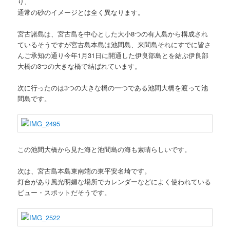
り、
通常の砂のイメージとは全く異なります。
宮古諸島は、宮古島を中心とした大小8つの有人島から構成され
ているそうですが宮古島本島は池間島、来間島それにすでに皆さ
んご承知の通り今年1月31日に開通した伊良部島とを結ぶ伊良部
大橋の3つの大きな橋で結ばれています。
次に行ったのは3つの大きな橋の一つである池間大橋を渡って池
間島です。
この池間大橋から見た海と池間島の海も素晴らしいです。
次は、宮古島本島東南端の東平安名埼です。
灯台があり風光明媚な場所でカレンダーなどによく使われている
ビュー・スポットだそうです。