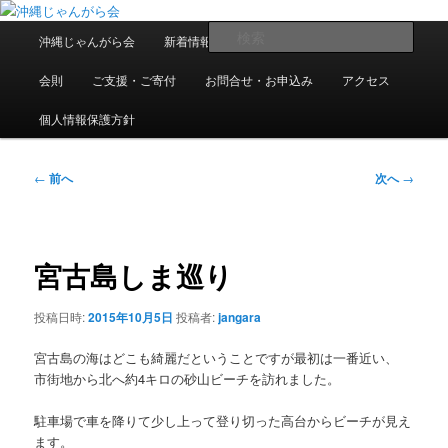
メ
東日本大震災で県内に避難・移住している人たちの交流組織です
イ
メ
検
沖縄じゃんがら会
新着情報
過去の情報
入会案内
ン
イ
索
コ
ン
沖縄じゃんがら会
会則
ご支援・ご寄付
お問合せ・お申込み
アクセス
ン
メ
テ
ニ
個人情報保護方針
ン
ュ
ツ
ー
投
へ
←
前へ
次へ
→
稿
移
ナ
動
ビ
ゲ
宮古島しま巡り
ー
シ
投稿日時:
2015年10月5日
投稿者:
jangara
ョ
ン
宮古島の海はどこも綺麗だということですが最初は一番近い、
市街地から北へ約4キロの砂山ビーチを訪れました。
駐車場で車を降りて少し上って登り切った高台からビーチが見え
ます。